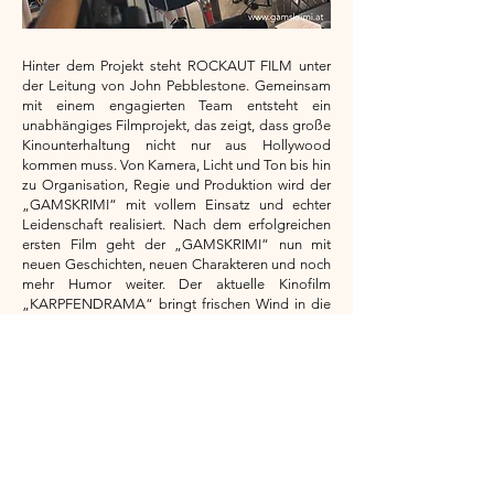
Hinter dem Projekt steht ROCKAUT FILM unter
der Leitung von John Pebblestone. Gemeinsam
mit einem engagierten Team entsteht ein
unabhängiges Filmprojekt, das zeigt, dass große
Kinounterhaltung nicht nur aus Hollywood
kommen muss. Von Kamera, Licht und Ton bis hin
zu Organisation, Regie und Produktion wird der
„GAMSKRIMI“ mit vollem Einsatz und echter
Leidenschaft realisiert. Nach dem erfolgreichen
ersten Film geht der „GAMSKRIMI“ nun mit
neuen Geschichten, neuen Charakteren und noch
mehr Humor weiter. Der aktuelle Kinofilm
„KARPFENDRAMA“ bringt frischen Wind in die
Reihe und erzählt einen komplett neuen Fall
voller Geheimnisse, Spannung und skurriler
Momente.
Danke
Unser besonderer Dank gilt allen Fans, Partnern
und Mitwirkenden. Nur gemeinsam wird aus einer
Idee ein Kinofilm.