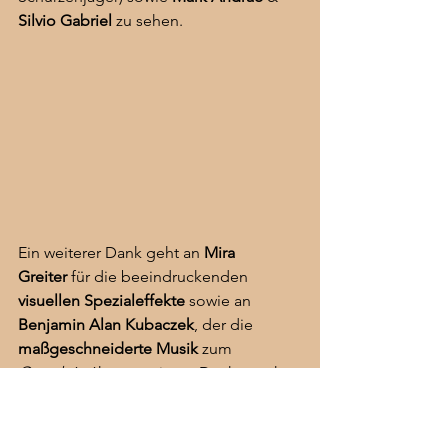
Silvio Gabriel
 zu sehen.
Ein weiterer Dank geht an 
Mira 
Greiter
 für die beeindruckenden 
visuellen Spezialeffekte
 sowie an 
Benjamin Alan Kubaczek
, der die 
maßgeschneiderte Musik
 zum 
Gamskrimi
 komponierte. Danke auch 
an 
Manuela Mark
 für Organisation und 
tatkräftige Unterstützung am Set. Nicht 
zu vergessen ist 
Thomas Kauc
 der 