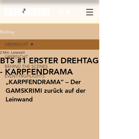
Beitrag
ÜBERSICHT
2 Min. Lesezeit
ÜBERSICHT
BTS #1 ERSTER DREHTAG
BEHIND THE SCENES
- KARPFENDRAMA
EVENT-HIGHLIGHTS
„KARPFENDRAMA“ – Der 
GAMSKRIMI zurück auf der 
Leinwand